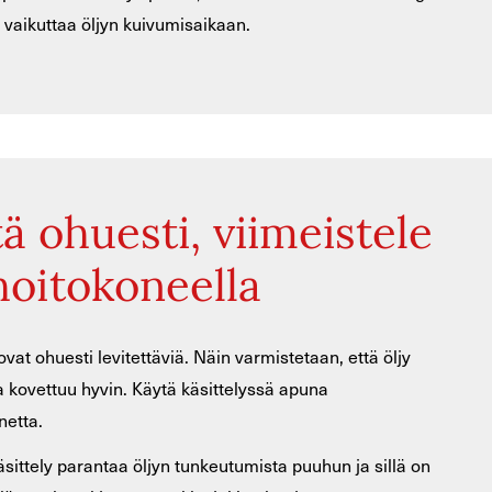
 vaikuttaa öljyn kuivumisaikaan.
tä ohuesti, viimeistele
hoitokoneella
vat ohuesti levitettäviä. Näin varmistetaan, että öljy
a kovettuu hyvin. Käytä käsittelyssä apuna
netta.
sittely parantaa öljyn tunkeutumista puuhun ja sillä on