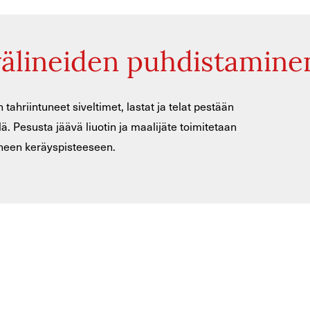
välineiden puhdistamine
tahriintuneet siveltimet, lastat ja telat pestään
lä. Pesusta jäävä liuotin ja maalijäte toimitetaan
ineen keräyspisteeseen.