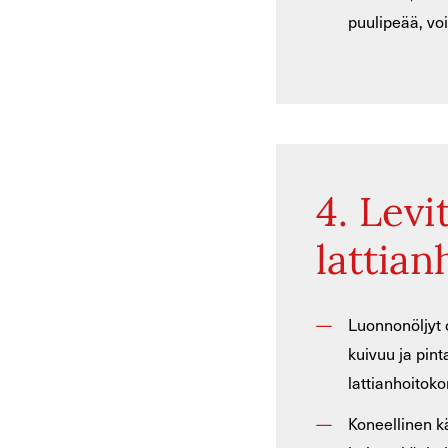
puulipeää, voi
4. Levi
lattian
Luonnonöljyt o
kuivuu ja pint
lattianhoitoko
Koneellinen kä