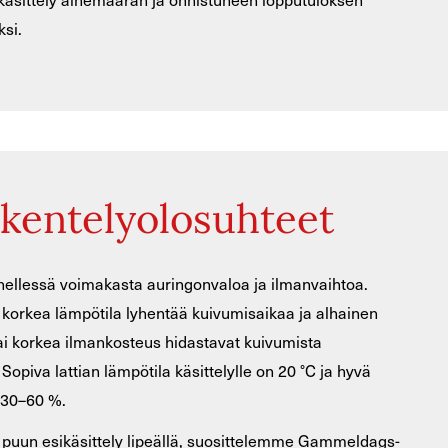
si.
skentelyolosuhteet
nellessä voimakasta auringonvaloa ja ilmanvaihtoa.
korkea lämpötila lyhentää kuivumisaikaa ja alhainen
tai korkea ilmankosteus hidastavat kuivumista
 Sopiva lattian lämpötila käsittelylle on 20 °C ja hyvä
 30–60 %.
puun esikäsittely lipeällä, suosittelemme Gammeldags-