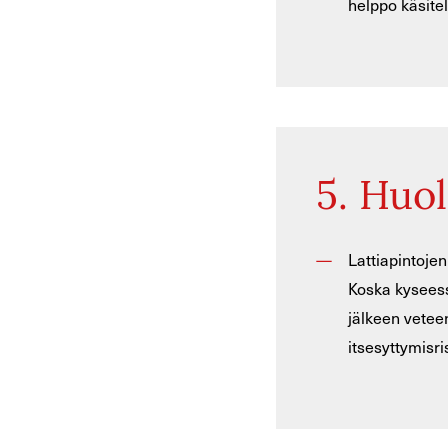
helppo käsitel
5. Huol
Lattiapintojen
Koska kyseessä
jälkeen vetee
itsesyttymisris