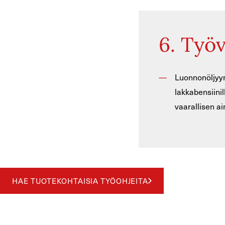
6. Työ
Luonnonöljyyn 
lakkabensiinil
vaarallisen a
HAE TUOTEKOHTAISIA TYÖOHJEITA