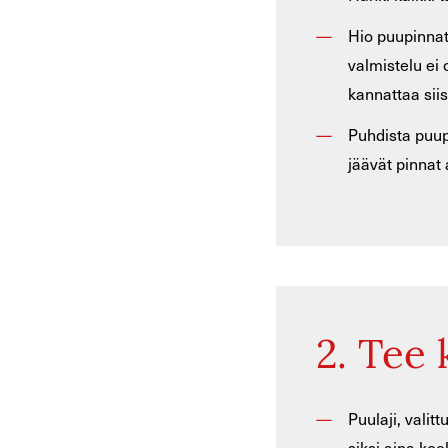
Hio puupinnat
valmistelu ei 
kannattaa siis
Puhdista puup
jäävät pinnat 
2. Tee 
Puulaji, valit
siksi aina ko