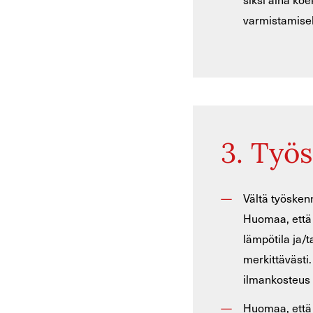
varmistamisek
3. Työ
Vältä työsken
Huomaa, että 
lämpötila ja/
merkittävästi.
ilmankosteus
Huomaa, että 