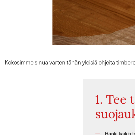
Kokosimme sinua varten tähän yleisiä ohjeita timberex-l
1. Tee 
suojauk
Hanki kaikki t