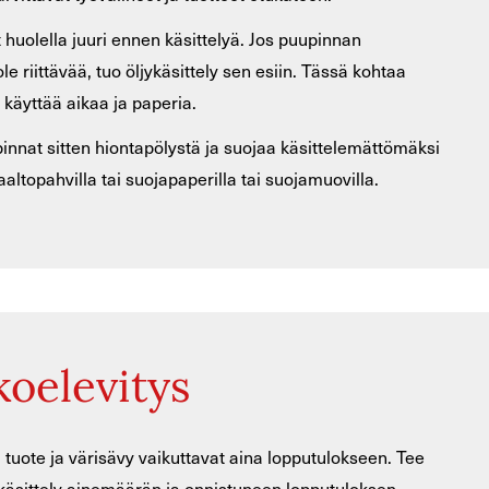
 huolella juuri ennen käsittelyä. Jos puupinnan
ole riittävää, tuo öljykäsittely sen esiin. Tässä kohtaa
 käyttää aikaa ja paperia.
innat sitten hiontapölystä ja suojaa käsittelemättömäksi
aaltopahvilla tai suojapaperilla tai suojamuovilla.
koelevitys
tu tuote ja värisävy vaikuttavat aina lopputulokseen. Tee
ekäsittely ainemäärän ja onnistuneen lopputuloksen