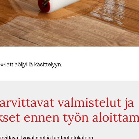
attiaöljyillä käsittelyyn.
tarvittavat valmistelut ja
set ennen työn aloittam
arvittavat työvälineet ja tuotteet etukäteen.