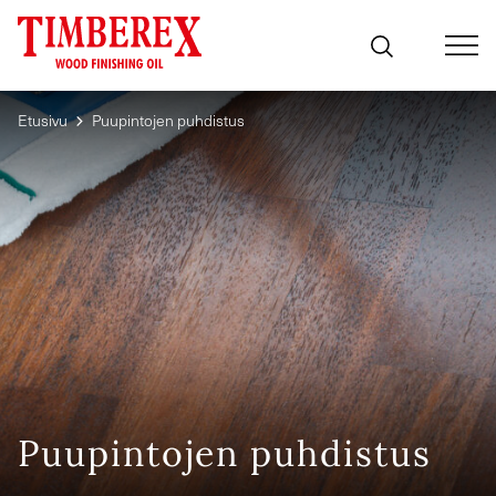
Siirry
sisältöön
Etusivu
Puupintojen puhdistus
Puupintojen puhdistus