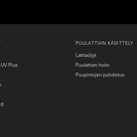
T
PUULATTIAN KÄSITTELY
Lattiaöljyt
 UV Plus
Puulattian hoito
Puupintojen puhdistus
o
rd