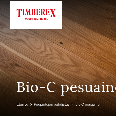
Siirry
sisältöön
Bio-C pesuain
Etusivu
Puupintojen puhdistus
Bio-C pesuaine