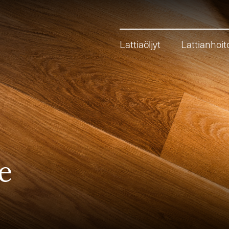
Lattiaöljyt
Lattianhoit
e