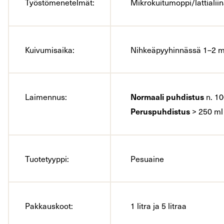
Työstömenetelmät:
Mikrokuitumoppi/lattialiin
Kuivumisaika:
Nihkeäpyyhinnässä 1–2 m
Normaali puhdistus
Laimennus:
n. 100
Peruspuhdistus
> 250 ml t
Tuotetyyppi:
Pesuaine
Pakkauskoot:
1 litra ja 5 litraa