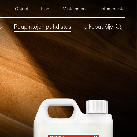
Ohjeet
Blogi
Mistä ostan
Tietoa meistä
o
Puupintojen puhdistus
Ulkopuuöljy