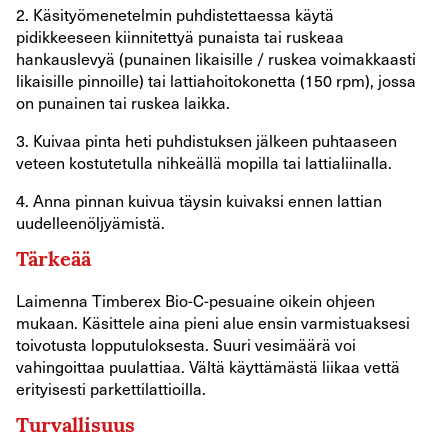
2. Käsityömenetelmin puhdistettaessa käytä
pidikkeeseen kiinnitettyä punaista tai ruskeaa
hankauslevyä (punainen likaisille / ruskea voimakkaasti
likaisille pinnoille) tai lattiahoitokonetta (150 rpm), jossa
on punainen tai ruskea laikka.
3. Kuivaa pinta heti puhdistuksen jälkeen puhtaaseen
veteen kostutetulla nihkeällä mopilla tai lattialiinalla.
4. Anna pinnan kuivua täysin kuivaksi ennen lattian
uudelleenöljyämistä.
Tärkeää
Laimenna Timberex Bio-C-pesuaine oikein ohjeen
mukaan. Käsittele aina pieni alue ensin varmistuaksesi
toivotusta lopputuloksesta. Suuri vesimäärä voi
vahingoittaa puulattiaa. Vältä käyttämästä liikaa vettä
erityisesti parkettilattioilla.
Turvallisuus