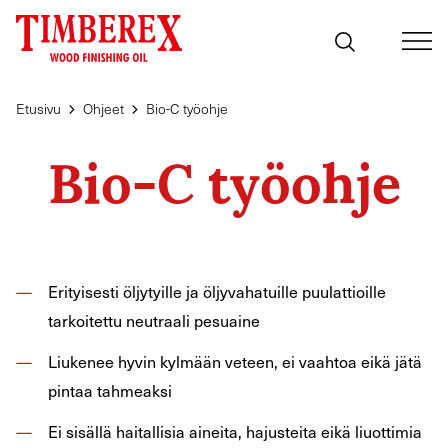
Siirry
sisältöön
Etusivu
Ohjeet
Bio-C työohje
Bio-C työohje
Erityisesti öljytyille ja öljyvahatuille puulattioille
tarkoitettu neutraali pesuaine
Liukenee hyvin kylmään veteen, ei vaahtoa eikä jätä
pintaa tahmeaksi
Ei sisällä haitallisia aineita, hajusteita eikä liuottimia