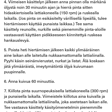
4. Viimeisen käsittelyn jälkeen anna pinnan olla märkänä
öljystä noin 30 minuutin ajan ja hierrä pinta sitten
hidaskiertoisella lattiakoneella (150 rpm) ja ruskealla
laikalla. (Jos pinta on esikäsitelty värillisellä lipeällä, tulee
hiertämiseen käyttää punaista laikkaa.) Tee sama
käsittely reunoille, nurkille sekä pienemmille pinta-aloille
vastaavasti käyttäen pidikkeeseen kiinnitettyä ruskeaa
hankauslevyä.
5. Poista heti hiertämisen jälkeen kaikki ylimääräinen
aine laikan alle laitetulla nukkaamattomalla lattialiinalla.
Pyyhi käsin seinänvierustat, nurkat ja listat. Älä koskaan
jätä ylimääräistä, imeytymätöntä öljyä kuivumaan
puupinnalle.
6. Anna kuivua 60 minuuttia.
7. Kiillota pinta suurnopeuksisella lattiakoneella (300 rpm)
ja punaisella laikalla. Viimeistele kiillotus aina kuivalla ja
nukkaamattomalla lattialiinalla, joka asetetaan laikan alle.
Tee vastaava käsittely käsityömenetelmin pienemmille