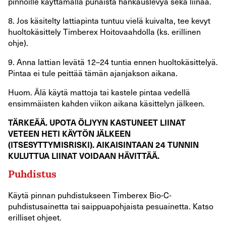
pinnoille käyttämällä punaista hankauslevyä sekä liinaa.
8. Jos käsitelty lattiapinta tuntuu vielä kuivalta, tee kevyt
huoltokäsittely Timberex Hoitovaahdolla (ks. erillinen
ohje).
9. Anna lattian levätä 12–24 tuntia ennen huoltokäsittelyä.
Pintaa ei tule peittää tämän ajanjakson aikana.
Huom. Älä käytä mattoja tai kastele pintaa vedellä
ensimmäisten kahden viikon aikana käsittelyn jälkeen.
TÄRKEÄÄ. UPOTA ÖLJYYN KASTUNEET LIINAT
VETEEN HETI KÄYTÖN JÄLKEEN
(ITSESYTTYMISRISKI). AIKAISINTAAN 24 TUNNIN
KULUTTUA LIINAT VOIDAAN HÄVITTÄÄ.
Puhdistus
Käytä pinnan puhdistukseen Timberex Bio-C-
puhdistusainetta tai saippuapohjaista pesuainetta. Katso
erilliset ohjeet.