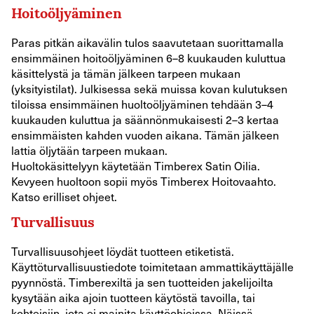
Hoitoöljyäminen
Paras pitkän aikavälin tulos saavutetaan suorittamalla
ensimmäinen hoitoöljyäminen 6–8 kuukauden kuluttua
käsittelystä ja tämän jälkeen tarpeen mukaan
(yksityistilat). Julkisessa sekä muissa kovan kulutuksen
tiloissa ensimmäinen huoltoöljyäminen tehdään 3–4
kuukauden kuluttua ja säännönmukaisesti 2–3 kertaa
ensimmäisten kahden vuoden aikana. Tämän jälkeen
lattia öljytään tarpeen mukaan.
Huoltokäsittelyyn käytetään Timberex Satin Oilia.
Kevyeen huoltoon sopii myös Timberex Hoitovaahto.
Katso erilliset ohjeet.
Turvallisuus
Turvallisuusohjeet löydät tuotteen etiketistä.
Käyttöturvallisuustiedote toimitetaan ammattikäyttäjälle
pyynnöstä. Timberexiltä ja sen tuotteiden jakelijoilta
kysytään aika ajoin tuotteen käytöstä tavoilla, tai
kohteisiin, jota ei mainita käyttöohjeissa. Näissä