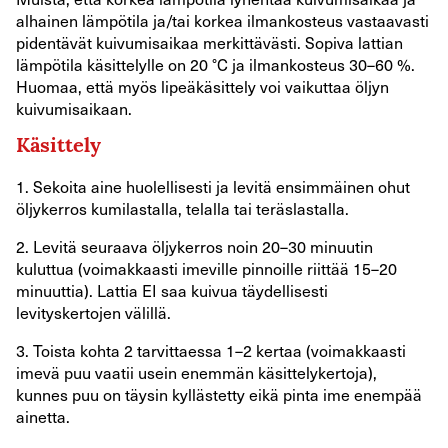
alhainen lämpötila ja/tai korkea ilmankosteus vastaavasti
pidentävät kuivumisaikaa merkittävästi. Sopiva lattian
lämpötila käsittelylle on 20 °C ja ilmankosteus 30–60 %.
Huomaa, että myös lipeäkäsittely voi vaikuttaa öljyn
kuivumisaikaan.
Käsittely
1. Sekoita aine huolellisesti ja levitä ensimmäinen ohut
öljykerros kumilastalla, telalla tai teräslastalla.
2. Levitä seuraava öljykerros noin 20–30 minuutin
kuluttua (voimakkaasti imeville pinnoille riittää 15–20
minuuttia). Lattia EI saa kuivua täydellisesti
levityskertojen välillä.
3. Toista kohta 2 tarvittaessa 1–2 kertaa (voimakkaasti
imevä puu vaatii usein enemmän käsittelykertoja),
kunnes puu on täysin kyllästetty eikä pinta ime enempää
ainetta.