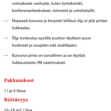
voimakasta rasitusta, kuten lentokentät,
konferenssikeskukset, toimistot ja urheiluhallit.
Nopeasti kuivuva ja kevyesti kiiltävä öljy ei jätä pintaa
liukkaaksi.
Öljy tunkeutuu syvälle puuhun täyttäen puun
huokoset ja suojaten sitä sisältäpäin.
Kuivunut pinta on turvallinen ja se täyttää
liukkaustestin R9 vaatimukset.
Pakkauskoot
1 l ja 5 litraa
Riittävyys
12–15 m2 / litra