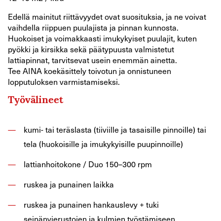
Edellä mainitut riittävyydet ovat suosituksia, ja ne voivat
vaihdella riippuen puulajista ja pinnan kunnosta.
Huokoiset ja voimakkaasti imukykyiset puulajit, kuten
pyökki ja kirsikka sekä päätypuusta valmistetut
lattiapinnat, tarvitsevat usein enemmän ainetta.
Tee AINA koekäsittely toivotun ja onnistuneen
lopputuloksen varmistamiseksi.
Työvälineet
kumi- tai teräslasta (tiiviille ja tasaisille pinnoille) tai
tela (huokoisille ja imukykyisille puupinnoille)
lattianhoitokone / Duo 150–300 rpm
ruskea ja punainen laikka
ruskea ja punainen hankauslevy + tuki
seinänvierustojen ja kulmien työstämiseen